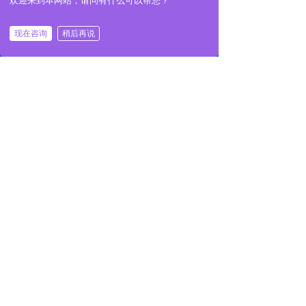
欢迎来到本网站，请问有什么可以帮您？
全阀，易溶塞，断流保护等
现在咨询
稍后再说
前一个：
无
ꄴ
首页
关于我们
产品展示
一键拨号
后一个：
无
ꄲ
全国咨询热线：15722644411
服务热线：13913342410
公司邮箱：1193699812@qq.com
公司地址：张家港市杨舍镇新闸路3号1幢
版权所有：
苏州迈哈迪智能设备有限公司
苏ICP备20026648号-4
本网站由阿里云提供云计算及安全服务
本网站支持
IPv6