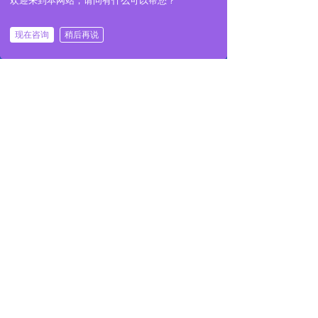
欢迎来到本网站，请问有什么可以帮您？
全阀，易溶塞，断流保护等
现在咨询
稍后再说
前一个：
高频淬火专用冷水机
ꄴ
首页
关于我们
产品展示
一键拨号
后一个：
高频淬火专用冷水机
ꄲ
全国咨询热线：15722644411
服务热线：13913342410
公司邮箱：1193699812@qq.com
公司地址：张家港市杨舍镇新闸路3号1幢
版权所有：
苏州迈哈迪智能设备有限公司
苏ICP备20026648号-4
本网站由阿里云提供云计算及安全服务
本网站支持
IPv6