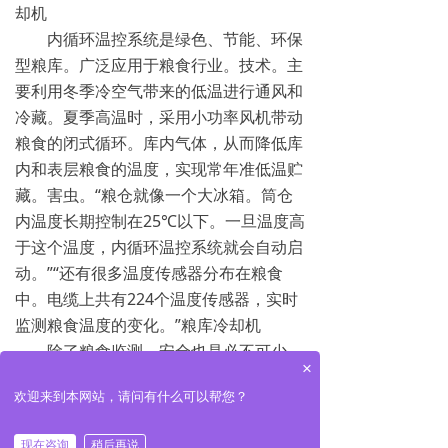
却机
内循环温控系统是绿色、节能、环保
型粮库。广泛应用于粮食行业。技术。主
要利用冬季冷空气带来的低温进行通风和
冷藏。夏季高温时，采用小功率风机带动
粮食的闭式循环。库内气体，从而降低库
内和表层粮食的温度，实现常年准低温贮
藏。害虫。“粮仓就像一个大冰箱。筒仓
内温度长期控制在25℃以下。一旦温度高
于这个温度，内循环温控系统就会自动启
动。”“还有很多温度传感器分布在粮食
中。电缆上共有224个温度传感器，实时
监测粮食温度的变化。”粮库冷却机
除了粮食监测，安全也是必不可少
×
的。“每个仓库都配备了360度旋转的高温
欢迎来到本网站，请问有什么可以帮您？
传感器高清摄像头，每一粒小麦都清晰可
见。”智能粮仓综合控制平台前进行演
现在咨询
稍后再说