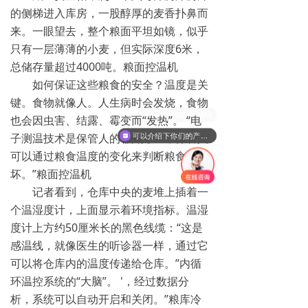
的侧梯进入库房，一股醇厚的麦香扑鼻而
来。一眼望去，整个粮面平坦如镜，似乎
只有一层薄薄的小麦，但实际深度6米，
总储存量超过4000吨。粮面控温机
如何保证这些粮食的安全？温度是关
键。食物就像人。人生病时会发烧，食物
现在有优惠活动吗
也会因虫害、结露、霉变而“发热”。 “电
子测温技术是保管人的‘眼睛’。” ，保管人
可以介绍下你们的产品么
可以通过粮食温度的变化来判断粮食的好
坏。”粮面控温机
记者看到，仓库中央的麦堆上插着一
个温湿度计，上面显示着环境指标。温湿
度计上方约50厘米长的黑色线缆：“这是
感温线，就像医生的听诊器一样，通过它
可以将仓库内的温度传递给仓库。”内循
环温控系统的“大脑”。 '，经过数据分
析，系统可以自动开启和关闭。”粮库冷