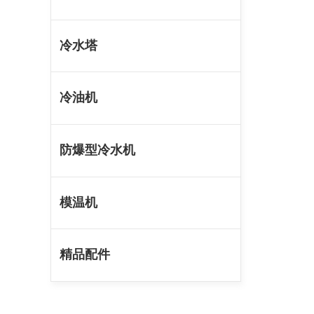
冷水塔
冷油机
防爆型冷水机
模温机
精品配件