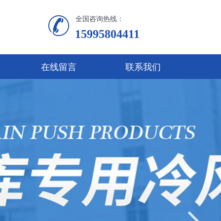
全国咨询热线：
15995804411
在线留言
联系我们