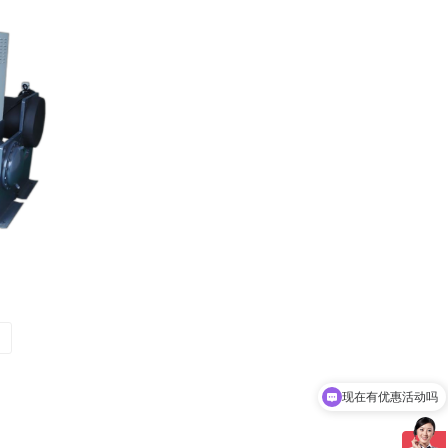
现在有优惠活动吗