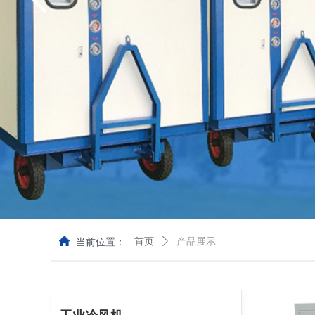
当前位置：
首页
ꄲ
产品展示