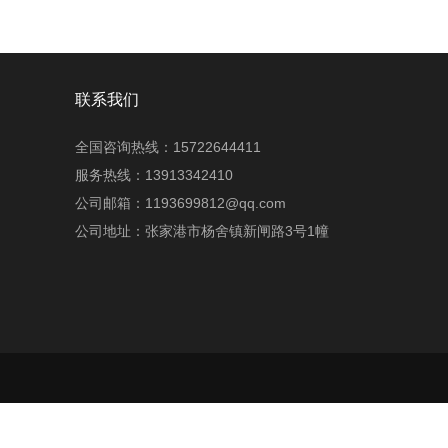
联系我们
全国咨询热线：15722644411
服务热线：13913342410
公司邮箱：1193699812@qq.com
公司地址：张家港市杨舍镇新闸路3号1幢