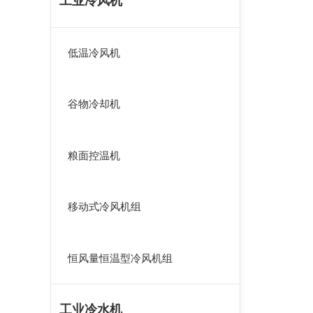
工业冷风机
低温冷风机
谷物冷却机
粮面控温机
移动式冷风机组
恒风量恒温型冷风机组
工业冷水机