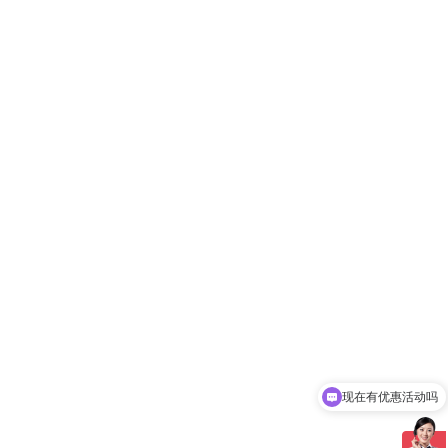
现在有优惠活动吗