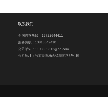
联系我们
全国咨询热线：15722644411
服务热线：13913342410
公司邮箱：1193699812@qq.com
公司地址：张家港市杨舍镇新闸路3号1幢